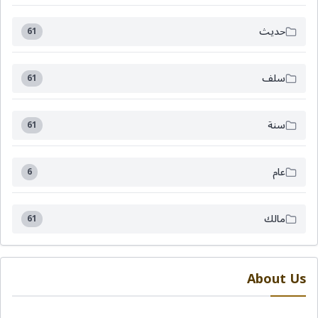
حديث
61
سلف
61
سنة
61
عام
6
مالك
61
About Us