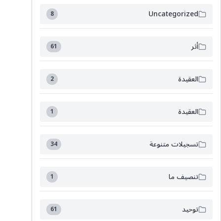
Uncategorized
8
أثر
61
العقيدة
2
العقيدة
1
تسجيلات متنوعة
34
تنصيف ما
1
توحيد
61