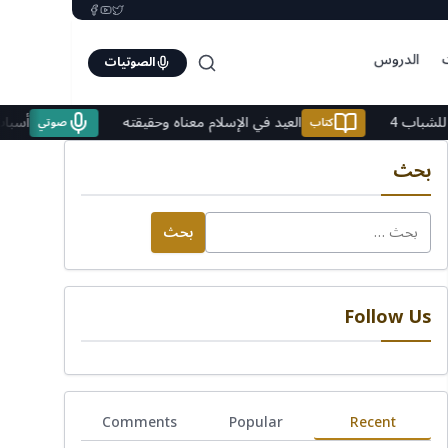
الدروس
الصوتيات
يهات للشباب 4
العيد في الإسلام معناه وحقيقته
كتاب
صوتي
بحث
البحث
عن:
Follow Us
Comments
Popular
Recent