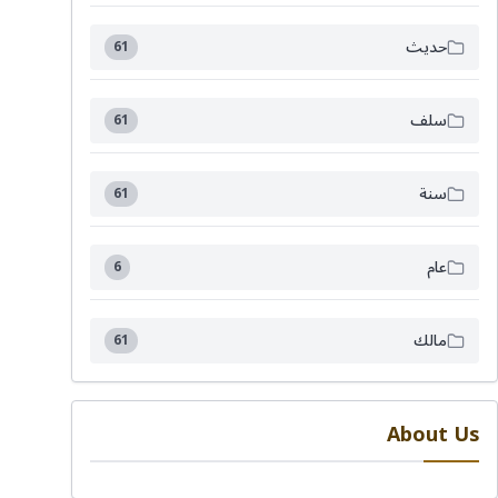
حديث
61
سلف
61
سنة
61
عام
6
مالك
61
About Us