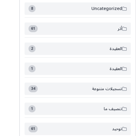
Uncategorized
8
أثر
61
العقيدة
2
العقيدة
1
تسجيلات متنوعة
34
تنصيف ما
1
توحيد
61