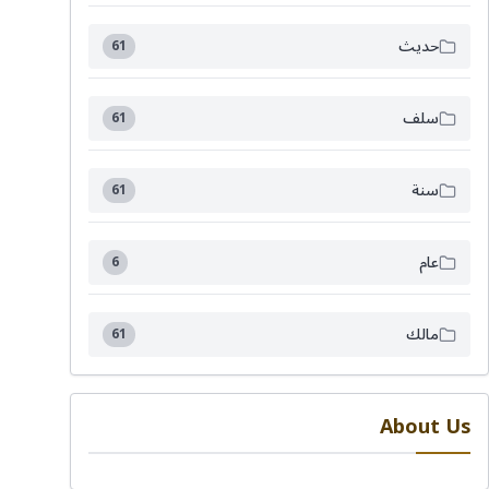
حديث
61
سلف
61
سنة
61
عام
6
مالك
61
About Us