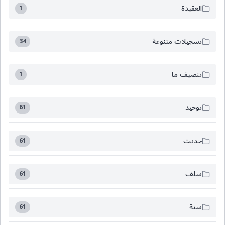
العقيدة
1
تسجيلات متنوعة
34
تنصيف ما
1
توحيد
61
حديث
61
سلف
61
سنة
61