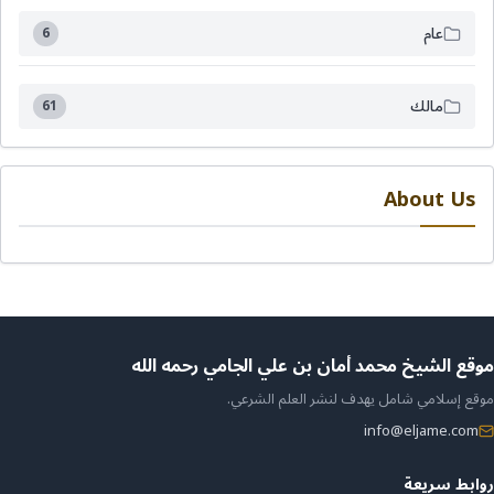
عام
6
مالك
61
About Us
ن
موقع الشيخ محمد أمان بن علي الجامي رحمه الله
موقع إسلامي شامل يهدف لنشر العلم الشرعي.
لموقع
info@eljame.com
روابط سريعة