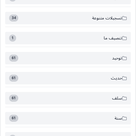
تسجيلات متنوعة
34
تنصيف ما
1
توحيد
61
حديث
61
سلف
61
سنة
61