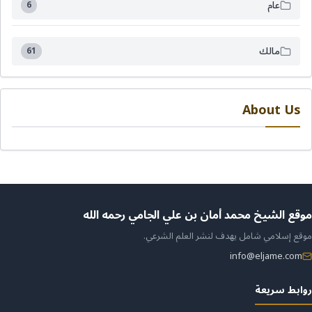
عام
6
مالك
61
About Us
ن
موقع الشيخ محمد أمان بن علي الجامي رحمه الله
موقع إسلامي شامل يهدف لنشر العلم الشرعي.
لموقع
info@eljame.com
روابط سريعة