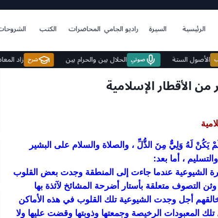
الرئيسية
السيرة
راديو الجامي
المحاضرات
الكتب
الشروحات
الأصول الستة
الحلال بين والحرام بين
زا
كتاب
صوتي
شرح
من الأقطار الإسلامية
امية
ُلْكِ وَلَمْ يَكُنْ لَهُ وَلِيٌّ مِنَ الذُّلِّ ، والصلاة والسلام على البشير
لتسليم ، أما بعد:
لفكرة الشيوعية عندما جاءت إلى المنطقة وجدت بعض القلوب
ن التصوف متعلقة بأستار أضرحة المشائخ لآئذة بها
خالقهم أجل وجدت الشيوعية تلك القلوب في هذه الأماكن
تلك المعبودات الرخيصة وجمعتها وذوبتها وقضت عليها ولا