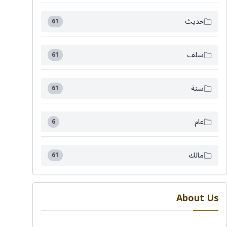
حديث
61
سلف
61
سنة
61
عام
6
مالك
61
About Us