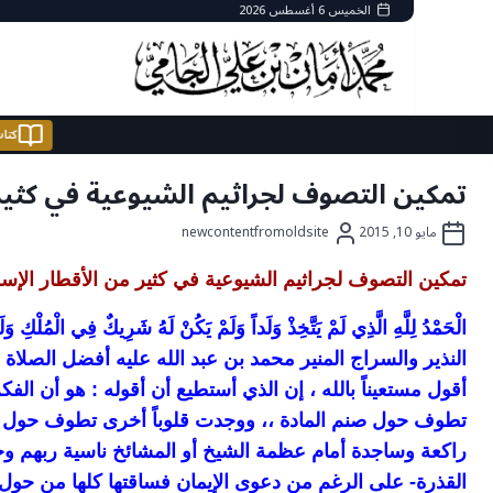
Ski
الخميس 6 أغسطس 2026
t
conten
تمكين التصوف لجراثيم الشيوعية في كثير 
مايو 10, 2015
newcontentfromoldsite
تمكين التصوف لجراثيم الشيوعية في كثير من الأقطار الإسل
الْحَمْدُ لِلَّهِ الَّذِي لَمْ يَتَّخِذْ وَلَداً وَلَمْ يَكُنْ لَهُ شَرِيكٌ فِي الْم
النذير والسراج المنير محمد بن عبد الله عليه أفضل الصلاة وا
أقول مستعيناً بالله ، إن الذي أستطيع أن أقوله : هو أن ا
تطوف حول صنم المادة ،، ووجدت قلوباً أخرى تطوف حول وث
راكعة وساجدة أمام عظمة الشيخ أو المشائخ ناسية ربهم و
القذرة- على الرغم من دعوى الإيمان فساقتها كلها من حول 