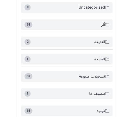
Uncategorized
8
أثر
61
العقيدة
2
العقيدة
1
تسجيلات متنوعة
34
تنصيف ما
1
توحيد
61