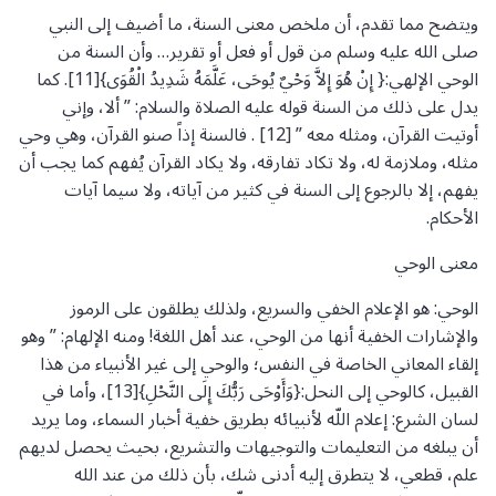
ويتضح مما تقدم، أن ملخص معنى السنة، ما أضيف إلى النبي
صلى الله عليه وسلم من قول أو فعل أو تقرير… وأن السنة من
الوحي الإلهي:{ إِنْ هُوَ إِلاَّ وَحْيٌ يُوحَى، عَلَّمَهُ شَدِيدُ الْقُوَى}[11]. كما
يدل على ذلك من السنة قوله عليه الصلاة والسلام: ” ألا، وإني
أوتيت القرآن، ومثله معه ” [12] . فالسنة إذاً صنو القرآن، وهي وحي
مثله، وملازمة له، ولا تكاد تفارقه، ولا يكاد القرآن يُفهم كما يجب أن
يفهم، إلا بالرجوع إلى السنة في كثير من آياته، ولا سيما آيات
الأحكام.
معنى الوحي
الوحي: هو الإعلام الخفي والسريع، ولذلك يطلقون على الرموز
والإشارات الخفية أنها من الوحي، عند أهل اللغة! ومنه الإلهام: ” وهو
إلقاء المعاني الخاصة في النفس؛ والوحي إلى غير الأنبياء من هذا
القبيل، كالوحي إلى النحل:{وَأَوْحَى رَبُّكَ إِلَى النَّحْلِ}[13]، وأما في
لسان الشرع: إعلام اللّه لأنبيائه بطريق خفية أخبار السماء، وما يريد
أن يبلغه من التعليمات والتوجيهات والتشريع، بحيث يحصل لديهم
علم، قطعي، لا يتطرق إليه أدنى شك، بأن ذلك من عند الله