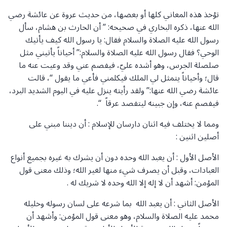
تؤخذ هذه المعاني كلها أو بعضها، من حديث عروة عن عائشة رضي
الله عنها، ذكره البخاري في صحيحه: ” أن الحارث بن هشام، سأل
رسول الله عليه الصلاة والسلام فقال: يا رسول الله كيف يأتيك
الوحي؟ فقال رسول الله عليه الصلاة والسلام:” أحياناً يأتيني مثل
صلصلة الجرس، وهو أشده عليّ، فيفصم عني وقد وعيت عنه ما
قال؛ وأحياناً يتمثل لي الملك فيكلمني فأعي ما يقول “، قالت
عائشة رضي الله عنها:” ولقد رأيته ينزل عليه في اليوم الشديد البرد،
فيفصم عنه، وإن جبينه ليتفصد عرقاً “.
ومما لا يختلف فيه اثنان دارسان للإسلام : أن ديننا مبني على
أصلين اثنين :
الأصل الأول : أن يعبد الله وحده دون أن يشرك به غيره بجميع أنواع
العبادات، وقبل أن يصرف شيء منها لغير الله؛ وذلك معنى قول
المؤمن: أشهد أن لا إله إلا الله وحده لا شريك له .
الأصل الثاني : أن يعبد الله بما شرعه على لسان رسوله وخليله
محمد عليه الصلاة والسلام، وهو معنى قول المؤمن: وأشهد أن