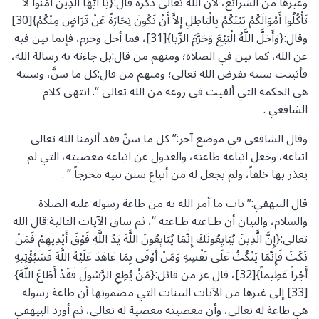
وغيرها من الشرائع، لأن الله تعالى ذكره قال:{يَا أَيُّهَا الَّذِينَ آمَنُوا لا
تَأْكُلُوا أَمْوَالَكُمْ بَيْنَكُمْ بِالْبَاطِلِ إِلاَّ أَنْ تَكُونَ تِجَارَةً عَنْ تَرَاضٍ مِنْكُمْ}[30]
وقال:{وَأَحَلَّ اللَّهُ الْبَيْعَ وَحَرَّمَ الرِّبا}[31]، فما أحل وحرم، فإنما بين فيه
عن الله، كما بين في الصلاة؛ ومنهم من قال:بل جاءته به رسالة الله،
فأثبتت سنته بفرض الله تعالى؛ ومنهم من قال:كل ما سنَّ، وسنته
هي الحكمة التي ألقيت في روعه من الله تعالى “. انتهى كلام
الشافعي .
وقال الشافعي في موضع آخر:” كل ما سنّ فقد ألزمنا الله تعالى
اتباعه، وجعل اتباعه طاعته، والعدول عن اتباعه معصيته، التي لم
يعذر بها خلقاً، ولم يجعل له من أتباع سنن نبيه مخرجاً ” .
قال البيهقي:” باب ما أمر الله به من طاعة رسوله عليه الصلاة
والسلام، والبيان أن طـاعته طـاعته “، ثم ساق الآيات التالية:قال الله
تعالى:{إِنَّ الَّذِينَ يُبَايِعُونَكَ إِنَّمَا يُبَايِعُونَ اللَّهَ يَدُ اللَّهِ فَوْقَ أَيْدِيهِمْ فَمَنْ
نَكَثَ فَإِنَّمَا يَنْكُثُ عَلَى نَفْسِهِ وَمَنْ أَوْفَى بِمَا عَاهَدَ عَلَيْهُ اللَّهَ فَسَيُؤْتِيهِ
أَجْراً عَظِيماً}[32]، قال عز من قائل:{مَنْ يُطِعِ الرَّسُولَ فَقَدْ أَطَاعَ اللَّهَ}
[33] إلى غيرها من الآيات البينات التي مضمونها أن طاعة رسوله
هي طاعة له تعالى، وأن معصيته معصية له تعالى، ثم أورد البيهقي