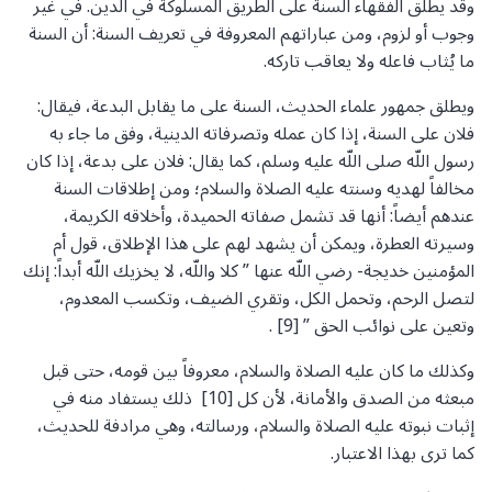
وقد يطلق الفقهاء السنة على الطريق المسلوكة في الدين. في غير
وجوب أو لزوم، ومن عباراتهم المعروفة في تعريف السنة: أن السنة
ما يُثاب فاعله ولا يعاقب تاركه.
ويطلق جمهور علماء الحديث، السنة على ما يقابل البدعة، فيقال:
فلان على السنة، إذا كان عمله وتصرفاته الدينية، وفق ما جاء به
رسول اللّه صلى اللّه عليه وسلم، كما يقال: فلان على بدعة، إذا كان
مخالفاً لهديه وسنته عليه الصلاة والسلام؛ ومن إطلاقات السنة
عندهم أيضاً: أنها قد تشمل صفاته الحميدة، وأخلاقه الكريمة،
وسيرته العطرة، ويمكن أن يشهد لهم على هذا الإطلاق، قول أم
المؤمنين خديجة- رضي اللّه عنها ” كلا واللّه، لا يخزيك اللّه أبداً: إنك
لتصل الرحم، وتحمل الكل، وتقري الضيف، وتكسب المعدوم،
وتعين على نوائب الحق ” [9] .
وكذلك ما كان عليه الصلاة والسلام، معروفاً بين قومه، حتى قبل
مبعثه من الصدق والأمانة، لأن كل [10] ذلك يستفاد منه في
إثبات نبوته عليه الصلاة والسلام، ورسالته، وهي مرادفة للحديث،
كما ترى بهذا الاعتبار.