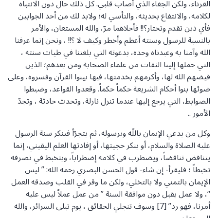
القرناء، ولكن الجفاء الذي أصاب قلبي. كل ذلك حال دون الانتباه
لكلامه، والانتفاع بحديثه، والتأسي له؛ ولابد لك من أحد الجوابين
فأي ذين تقدم وتختار؟!! فأحلاهما مرّ، والله المستعان، والأمر
بالنسبة للرسول وسنته أعظم وأخطر وكيف لا ؟!! ، ونحن إنما عرفنا
الله وآمنا به وعبدناه وحده، بدعوته التي بلغتنا في طيات سنته ،
التي حملها إلينا الثقات من علماء الصحابة ومن بعدهم؛ الذين
قيضهم الله لها، وأكرمهم بخدمتها، فبها بينوا القرآن وفسروه، وعلى
ضوئها بنوا أحكام الشريعة حكماً حكماً. وقعدوا القواعد، وضبطوا
الضوابط، التي يرجع إليها عندما تنزل نازلة، وتحدث حادثة ، وتجدّ
الأمور ..
وكل من يدعي الإيمان باللّه وبرسوله، ثم يتجرّأ فينكر سنة الرسول
عليه الصلاة والسلام، أو ينكر حجيتها، أو إفادتها العلم اليقيني، إنما
يتناقض تناقضاً، ويضطرب في كلامه إضطراباً، ويتخبط في تصرفه
تخبطاً ؛ فليقرأ- إن شاء- قول الحسن البصري رحمه الله: ” ليس
الإيمان بالتمني ولا بالتخلي، ولكن ما وقر في القلب وصدقه العمل
“، ولا عمل يقبل دون موافقة السنة ” من عمل عملاً ليس عليه
أمرنا، فهو رد” [7] وسوف تنجلي الحقائق ، يوم تبلى السرائر، والله