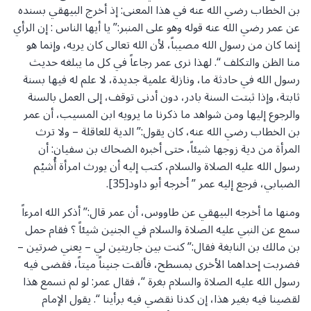
بن الخطاب رضي الله عنه في هذا المعنى: إذ أخرج البيهقي بسنده
عن عمر رضي الله عنه قوله وهو على المنبر:” يا أيها الناس : إن الرأي
إنما كان من رسول الله مصيباً، لأن الله تعالى كان يريه، وإنما هو
منا الظن والتكلف “. لهذا نرى عمر رجاعاً في كل ما يبلغه حديث
رسول الله في حادثة ما، ونازلة علمية جديدة، لا علم له فيها بسنة
ثابتة، وإذا ثبتت السنة بادر، دون أدنى توقف، إلى العمل بالسنة
والرجوع إليها ومن شواهد ما ذكرنا ما يرويه ابن المسيب، أن عمر
بن الخطاب رضي الله عنه، كان يقول:” الدية للعاقلة – ولا ترث
المرأة من دية زوجها شيئاً، حتى أخبره الضحاك بن سفيان: أن
رسول الله عليه الصلاة والسلام، كتب إليه أن يورث امرأة أُشيْم
الضبابي، فرجع إليه عمر ” أخرجه أبو داود[35].
ومنها ما أخرجه البيهقي عن طاووس، أن عمر قال:” أذكر الله امرءاً
سمع عن النبي عليه الصلاة والسلام في الجنين شيئاً ؟ فقام حمل
بن مالك بن النابغة فقال:” كنت بين جاريتين لي – يعني ضرتين –
فضربت إحداهما الأخرى بمسطح، فألقت جنيناً ميتاً، فقضى فيه
رسول الله عليه الصلاة والسلام بغرة “، فقال عمر: لو لم نسمع هذا
لقضينا فيه بغير هذا، إن كدنا نقضي فيه برأينا “. يقول الإمام