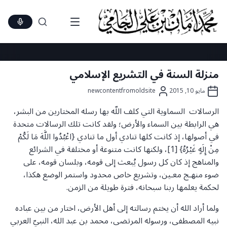
Ski
t
conten
منزلة السنة في التشريع الإسلامي
مايو 10, 2015
newcontentfromoldsite
الرسالات السماوية التي كلف اللّه بها رسله المختارين من البشر،
هي الرابطة بين السماء والأرض؛ ولقد كانت تلك الرسالات متحدة
في أصولها، إذ كانت كلها تنادي أول ما تنادي {اعْبُدُوا اللَّهَ مَا لَكُمْ
مِنْ إِلَهٍ غَيْرُهُ} [1]، ولكنها كانت متنوعة أو مختلفة في الشرائع
والمناهج إذ كان كل رسول يُبعث إلى قومه، وبلسان قومه، على
ضوء منهـج معـين، وتشريع خاص محدود واستمر الوضع هكذا،
لحكمة يعلمها ربنا سبحانه، فترة طويلة من الزمن.
ولما أراد الله أن يختم رسالته إلى أهل الأرض، اختار من بين عباده
نبيه المصطفى، ورسوله المرتضى، محمد بن عبد الله، النبيّ العربي