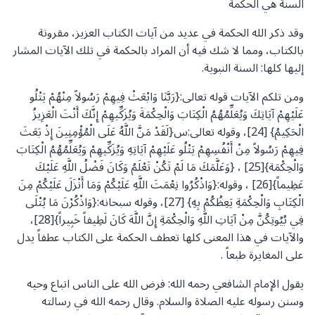
السنة هي الحكمة
وقد ذكر الله الحكمة في عديد من آيات الكتاب العزيز، مقرونة
بالكتاب، ومما لا شك فيه أن المراد بالحكمة في تلك الآيات المشار
إليها كلها: السنة النبوية.
ومن تلكم الآيات قوله تعالى:{رَبَّنَا وَابْعَثْ فِيهِمْ رَسُولاً مِنْهُمْ يَتْلُو
عَلَيْهِمْ آيَاتِكَ وَيُعَلِّمُهُمُ الْكِتَابَ وَالْحِكْمَةَ وَيُزَكِّيهِمْ إِنَّكَ أَنْتَ الْعَزِيزُ
الْحَكِيمُ} [24]، وقوله تعالى:س{لَقَدْ مَنَّ اللَّهُ عَلَى الْمُؤْمِنِينَ إِذْ بَعَثَ
فِيهِمْ رَسُولاً مِنْ أَنْفُسِهِمْ يَتْلُو عَلَيْهِمْ آيَاتِهِ وَيُزَكِّيهِمْ وَيُعَلِّمُهُمُ الْكِتَابَ
وَالْحِكْمَة}[25] ، {وَعَلَّمَكَ مَا لَمْ تَكُنْ تَعْلَمُ وَكَانَ فَضْلُ اللَّهِ عَلَيْكَ
عَظِيماً}[26] ، وقوله:{وَاذْكُرُوا نِعْمَتَ اللَّهِ عَلَيْكُمْ وَمَا أَنْزَلَ عَلَيْكُمْ مِنَ
الْكِتَابِ وَالْحِكْمَةِ يَعِظُكُمْ بِهِ} [27]، وقوله سبحانه:{وَاذْكُرْنَ مَا يُتْلَى
فِي بُيُوتِكُنَّ مِنْ آيَاتِ اللَّهِ وَالْحِكْمَةِ إِنَّ اللَّهَ كَانَ لَطِيفاً خَبِيراً}[28]،
والآيات في هذا المعنى كلها تعطف الحكمة على الكتاب عطفاً يدل
على المغايرة طبعاً .
يقول الإمام الشافعي رحمه الله: فرض الله على الناس اتباع وحيه
وسنن رسوله عليه الصلاة والسلام. وقال رحمه الله في رسالته