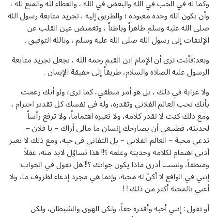
وكما له في الحب في الله والبغض في الله ، والعطاء لله والمنع لله ،
وأن يكون الله وحده معبوده ؛ والطريق إليه ، تجريد متابعة رسول الله
صلى الله عليه وسلم ظاهراً وباطناً ، وتغميض عين القلب عن
الإلتفات إلى رسول الله صلى الله عليه وسلم ، وبالله التوفيق .
وبعد:فأنت ترى أن الإمام ابن القيم رحمه الله ، يجعل تجريد متابعة
الرسول عليه الصلاة والسلام، طريقاً إلى حقيقة الإيمان .
ولا غرابة في ذلك ، بل هو أمر منطقي، كما ترى؛ ولو أنك زعمت
بأنك تحب العالم الفلاني وتقدره، وله في نفسك كل تقدير احترام ،
ومع ذلك كنت لا تقدر كلامه، ولا تعيره اهتماماً، ولا ترفع رأساً
لحديثه، فطبيعي أن يصارحك إنسان ما مالي أراك – يا فلان –
تدعي محبة – العالم الفلاني – بل التفاني في حبه، ومع ذلك لا تعير
أدنى اهتمام لكلامه وحديثه وعلمه ؟!! هذا تساؤل لابد منه، عقلاً
ومنطقاً، ولست أدري ماذا يكون جوابك ؟!! هل تقول في الجواب:
إنني في الواقع لا أكنّ له محبة، وإنما هي مجرد إدعاء لظروف ما، ولا
أعني بالمحبة أكثر من ذلك ! !
أو تقول : إنني أحبه وأقدره حقاً، ولكن الهوى والشيطان، ولكن