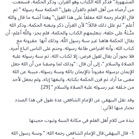
المشهورة:” فذكر الله الكتاب وهو القرآن، وذكر الحكمة، فسمعت
من أرضاه من أهل العلم بالقرآن يقول:” الحكمة سنة رسوله ” ثم
قال الإمام رحمه الله معلقاً على هذا القول:” وهذا أشبه ما قال والله
أعلم ” ثم علل ذلك قائلاً:” لأن القرآن ذكر وتبعته الحكمة، وذكر الله
منَّـتَهُ على خلقه، بتعليمهم الكتاب والحكمة، فلم يجز- واللّه أعلم- أن
يقال: الحكمة هاهنا غير سنة رسول اللّه، وذلك أنها مقرونة مع
كتاب الله، وأنه افتراض طاعة رسوله، وحتم على الناس اتباع أمره،
فلا يجوز أن يقال لقول فرض، إلا لكتاب الله، ثم سنة رسوله عليه
الصلاة والسلام “، إلى أن قال : “وذلك لما وصفنا من أن الله جعل
الإيمان برسوله مقروناً بالإيمان بالله وسنة رسوله، مبينة عن الله
معنى ما أراد ثم قرن الحكمة بكتابه، واتبعها إياه، ولم يجعل لأحد
من خـلقه غير رسـوله عليه الصلاة والسلام ” [29].
وقد نقل البيهقي عن الإمام الشافعي عدة نقول في هذا الصدد
نختار منها الآتي :
نبذة من كلام أهل العلم في مكانة السنة وثبوت حجيتها
1- قال البيهقي:قال الإمام الشافعي رحمه الله: ” وسنة رسول الله