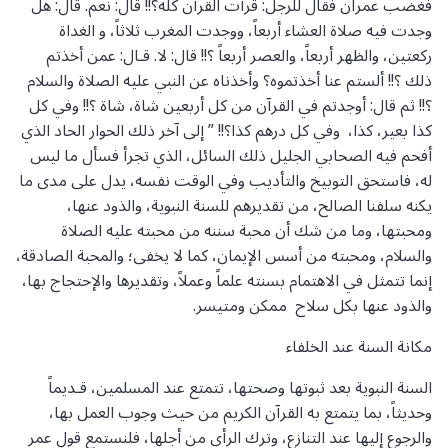
فغضب عمران فقال للرجل: قرأت القرآن كله؟!! قال: نعم. قال: هل
وجدت فيه صلاة العشاء أربعاً، ووجدت المغرب ثلاثاً، و الغداة
ركعتين، والظهر أربعاً، والعصر أربعاً ؟!! قال: لا. قـال: عمن أخذتم
ذلك ؟!! ألستم عنا أخذتموه؟ وأخذناه عن النبي عليه الصلاة والسلام
؟!! ثم قال: أوجدتم في القرآن من كل أربعين شاة، شاة ؟!! وفي كل
كذا بعير، كذا، وفي كل درهم كذا؟!! ” إلى آخر ذلك الحوار الحاد الذي
أفحم فيه الصحابي الجليل ذلك السائل، الذي تجرأ فسأل ما ليس
له، فاستحق التوبيخ والتأديب وفي الوقت نفسه، يدل على مدى ما
يكنه سلفنا الصالح، من تقديرهم للسنة النبوية، والذود عنها،
ومحبتها، وما من شك أن محبة سننه من محبته عليه الصلاة
والسلام، ومحبته من أسس الإيمان، كما لا يخفى؛ والمحبة الصادقة،
إنما تتمثل في الاهتمام بسنته علماً وعملاً، وتقديرها والإحتجاج بها،
والذود عنها بكل سلاح ممكن ومتيسر.
مكانة السنة عند الخلفاء
السنة النبوية بعد ثبوتها وصحتها، تتمتع عند المسلمين، قـديماً
وحديثاً، بما يتمتع به القرآن الكريم من حيث وجوب العمل بها،
والرجوع إليها عند التنازع، وترك الرأي من أجلها، فلنستمع قول عمر