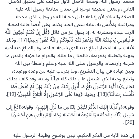
محمداً رسول الله، وصحة الأصل الأول تتوقف على تحقيق الأصل
الثاني، ومعنى تحقيقه نوجزه في صدق متابعة رسول الله عليه
الصلاة والسلام لأن إتباعه دليل محبة الله عز وجل، الذي محبته
ومراقبته والأُنس به، غاية سعي العبد وكده، وهي أيضاً جالبة لمحبة
الرب عبده ومغفرته له، إذ يقول عز من قائل:{قُلْ إِنْ كُنْتُمْ تُحِبُّونَ اللَّهَ
فَاتَّبِعُونِي يُحْبِبْكُمُ اللَّهُ وَيَغْفِرْ لَكُمْ ذُنُوبَكُمْ وَاللَّهُ غَفُورٌ رَحِيمٌ}[17]. وذلك
لأنه رسوله المختار ليبلغ دينه الذي شرعه لعباده، وهو المبلغ عنه أمره
ونهيه وتحليله وتحريمه، فالحلال ما حلله، والحرام ما حرّمه والدين ما
شرعه وارتضاه، والرسول صلى الله عليه وسلم واسطة بين الله
وبين عباده في بيان التشريع، وما يترتب عليه من وعده ووعيده،
وتبليغ وحيه الذي اشتمل على ذلك كله قرآناً وسنة، وقد كلف بذلك
تعالى:{يَا أَيُّهَا الرَّسُولُ بَلِّغْ مَا أُنْزِلَ إِلَيْكَ مِنْ رَبِّكَ وَإِنْ لَمْ تَفْعَلْ فَمَا
بَلَّغْتَ رِسَالَتَهُ}[18]. وبقوله:{وَمَا عَلَى الرَّسُولِ إِلَّا الْبَلاغُ الْمُبِينُ} [19].
وقوله:{وَأَنْزَلْنَا إِلَيْكَ الذِّكْرَ لِتُبَيِّنَ لِلنَّاسِ مَا نُزِّلَ إِلَيْهِم}، وقوله:{ادْعُ إِلَى
سَبِيلِ رَبِّكَ بِالْحِكْمَةِ وَالْمَوْعِظَةِ الْحَسَنَةِ وَجَادِلْهُمْ بِالَّتِي هِيَ أَحْسَنُ}
[20] .
إن هذه الآية من الذكر الحكيم، تبين بوضوح وظيفة الرسول عليه