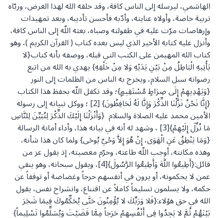
الهاشمي، ليرسله إلى الناس كافة، وقد خلقه الله لهذا الغرض، وربّاه
تربية خاصة، وأولاه عنايته، وأدّبه فأحسن تأديبه، وبعد تمهيدات
وإرهاصات مرّت عليه في طفولته وصباه، بعثه اللّه إلى الناس كافة،
وأنزل عليه كتابه الأخير الذي ليس بعده كتاب ( القرآن الكريم )، وهو
كتاب الله المهيمن على الكتب التي قبله، ووصفه بأنه كتاب{لا
يَأْتِيهِ الْبَاطِلُ مِنْ بَيْنِ يَدَيْهِ وَلا مِنْ خَلْفِهِ} يهدي به الله من اتبع
رضوانه سبل السلام، ويخرج به الناس من الظلمات إلى النور
{وَيَهْدِيهِمْ إِلَى صِرَاطٍ مُسْتَقِيمٍ}؛ وقد تكفل اللّه بحفظ هذا الكتاب
{إِنَّا نَحْنُ نَزَّلْنَا الذِّكْرَ وَإِنَّا لَهُ لَحَافِظُونَ} [2] ؛ ووكل تبيانه إلى رسوله
الأمين محمد عليه الصلاة والسلام {وَأَنْزَلْنَا إِلَيْكَ الذِّكْرَ لِتُبَيِّنَ لِلنَّاسِ
مَا نُزِّلَ إِلَيْهِمْ}[3] ، وشهد له أنه في بيانه هذا، وأداء أمانة الرسالة
{وَمَا يَنْطِقُ عَنِ الْهَوَى، إِنْ هُوَ إِلاَّ وَحْيٌ يُوحَى} ولما كان هذا شأنه،
وهذه مكانته، أوجب اللّه طاعته، وحرّم معصيته، إذ يقول عز من
قائل:{أَطِيعُوا اللَّهَ وَأَطِيعُوا الرَّسُولَ}[4]، ويقول سبحانه، وهو ينفي
عمن لا يحكمونه، أو يرون في أنفسهم حرجاً وغضاضة أو توقفاً عن
حكمه، ولا يسلمون تسليماً كاملاً عن اقتناع، وانشراح نفس، يقول
الله في حق هؤلاء:{فَلا وَرَبِّكَ لا يُؤْمِنُونَ حَتَّى يُحَكِّمُوكَ فِيمَا شَجَرَ
بَيْنَهُمْ ثُمَّ لا يَجِدُوا فِي أَنْفُسِهِمْ حَرَجاً مِمَّا قَضَيْتَ وَيُسَلِّمُوا تَسْلِيماً}