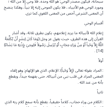
سبحانه، فيكون مصدر الوحي: هو اللّه وحده، فلا وحي إلا من الله ؛
ومورد الوحي هم الأنبياء ، فلا يكون الموحى إليه إلا نبياً، وهكذا يتضح
أن المعنى الشرعي أخص من المعنى اللغوي كما ترى.
أقسام الوحي
إعلام الله لأنبيائه ما يريد إعلامهم، يكون بطرق ثلاثة، وقد أشار
القرآن إلى هذه الطرق، حيث يقول عز وجل:{وَمَا كَانَ لِبَشَرٍ أَنْ يُكَلِّمَهُ
اللَّهُ إِلاَّ وَحْياً أَوْ مِنْ وَرَاءِ حِجَابٍ أَوْ يُرْسِلَ رَسُولاً فَيُوحِيَ بِإِذْنِهِ مَا يَشَاءُ}
[14] .
أولاً
: المراد بقوله تعالى {إِلاَّ وَحْياً}: الإعلام، الذي هو الإلهام: وهو إلقاء
المعنى المراد في قلب نبي من أنبيائه، حتى يفهمه جيداً، ويقطع
بأنه من عند الله .
ثانياً
: الكلام من وراء حجاب، كلاماً حقيقياً، يقطع بأنه سمع كلام ربه الذي