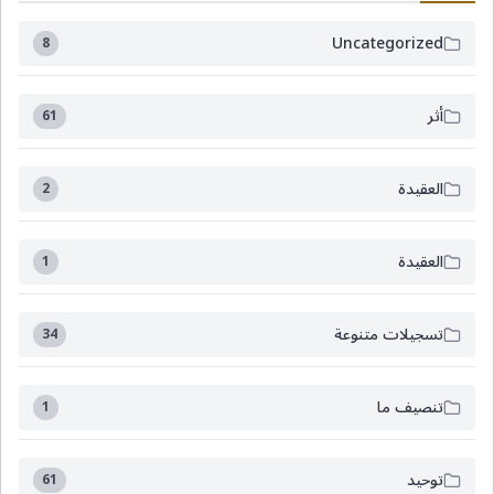
Uncategorized
8
أثر
61
العقيدة
2
العقيدة
1
تسجيلات متنوعة
34
تنصيف ما
1
توحيد
61