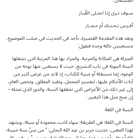
المستعان .
سـوف تـرى إذا انجـلى الغُبـار
أفـرس تـحـتـك أم حـمــار
وبعد هذه المقدمة القصيرة، نأخذ في الحديث في صلب الموضوع،
مستعينين بالله وحده فنقول:
المنزلة هي المكانة والمرتبة، والمراد بها هنا: المرتبة التي تشغلها
السنة النبوية في باب التشريع، حيث لا يستغني عنها بوجه من
الوجوه، إما مستقلة أو مبنية للكتاب، إذ لابد من عرض كثير من
آيات الأحكام عليها، لتفسير المجمل، وتقيد المطلق، وتخص العام،
إلى غير ذلك من الأغراض التي تحققها السنة، والدور الذي تمثله –
إن صح مثل هذا التعبير .
السنة في اللغة
السنة في اللغة: هي الطريقة: سواء كانت محمودة أو سيئة، ويشهد
لهذا المعنى، حديث جرير بن عبد الله البجلي: ” من سنّ سنة حسنة،
فله أجرها، وأجر من عمل بها إلى يوم القيامة. ومن سنّ سنة سيئة،