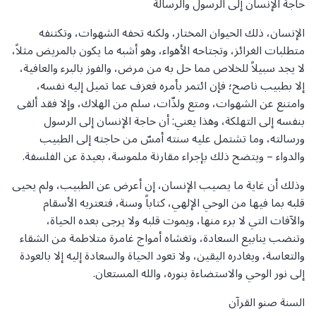
حاجة الإنسان إلى الرسول والرسالة
الإنسان، ذلك الحيوان المختار، ولكنه تحفه الشهوات، وتكتنفه
متطلبات الغرائز، وتجتاحه الأهواء، وهو أشبه ما يكون بالمريض مثلاً،
لا يجد سبيلاً للخلاص مما حل به من مرض، والفوز بالبرء والعافية،
إلا بطبيب ناصح؛ فإن ائتمر بأمره فعزف عما تميل إليه نفسه،
وامتنع عن الشهوات، ومتع ولذّات، سلم من الهلاك، وإلا فقد ألقى
بنفسه إلى التهلكة، وهذا يعني: أن حاجة الإنسان إلى الرسول
ورسالته، وما تشتمل عليه سنته أمسّ من حاجته إلى الطبيب
والدواء – ويتضح ذلك بإجراء مقارنة ملموسة، بعيدة عن الفلسفة.
وذلك أن غاية ما يصيب الإنسان، إن أعرض عن الطبيب، ولم يحيى
قلبه بما فيها من الوحي الإلهي، كتاباً وسنة، فتعتريه الأسقام
والآفات التي لا برء منها، ويموت قلبه ولا يرجى بعده الحياة،
وتنضب ينابيع السعادة، وتغشاه أمواج غامرة متلاطمة من الشقاء
والتعاسة، ويغادره اليقين، ولا تعود الحياة والسعادة إليه إلا بالعودة
إلى نور الوحي والاستضاءة بنوره، والله المستعان.
السنة صنو القرآن