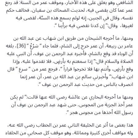
الشافعي وهو يعلق على هذه الأخبار، وموقف عمر من السنة: قد رجع
عمر عما كان يقضي فيه، لحديث الضحاك بن سفيان، فخالف حكم
نفسه، وقال في الجنين، إنه لولم يسمع هذه السنّة، لقضى فيه
لغيرها، وقال:” إن كدنا نقضي فيه برأينا “.
ومنها، ما أخرجه الشيخان من طريق ابن شهاب عن عبد الله بن
عامر بن ربيعة، أن عمر خرج إلى الشام، فلما جاء ” سَرْعْ ” [36]، بلغه
أن الوباء قد وقع بالشام، فأخبره عبد الرحمن بن عوف، أن النبي عليه
الصلاة والسلام قال:” إذا سمعتم به بأرضٍ، فلا تقدموا عليه، وإذا
وقع بأرضٍ، وأنتم بها فلا تخرجوا فراراً “، فرجع عمر من ” سرع ” قال
ابن شهاب:” وأخبرني سالم بن عبد الله بن عمر، أن عمر إنما
انصرف بالناس من حديث عبد الرحمن بن عوف “.
ومنها ما أخرجه البخاري عن عائشة رضي الله عنها قالت:” لم يكن
عمر أخذ الجزية من المجوس، حتى شهد عبد الرحمن بن عوف أن
رسول الله أخذها من مجوس هجر “.
هذا بعض ما أثر عن الخليفة الثاني عمر بن الخطاب رضي الله عنه،
وله مواقف أخرى كثيرة ومماثلة، وهو موقف كل صحابي من الخلفاء