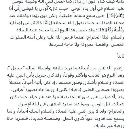
كلمه كيف شاء، دون أن يراه، كما حصل لنبي الله وكليمه موسى
عليه السلام في أول بدء الوحي، حيث قال:{نُودِيَ يَا مُوسَى إِنِّي أَنَا
رَبُّكَ}[15]، حتى سمع سماعاً حقيقياً، ولكن دون رؤية؛ وكذلك عند
مجيئه للميقات، حيث يقول الله سبحانه:{وَلَمَّا جَاءَ مُوسَى لِمِيقَاتِنَا
وَكَلَّمَهُ رَبُّهُ}[16]؛ وقد حصل هذا النوع لنبينا محمد عليه الصلاة
والسلام، ليلة المعراج، عندما فرض الله عليه وعلى أمته الصلوات
الخمس، والقصة معروفة ولا حاجة لسردها.
ثالثاً
: إعلام الله لنبي من أنبيائه ما يريد تبليغه بواسطة الملك ” جبريل “،
وهذا النوع هو الغالب والأكثر وقوعاً، وقد كان جبريل يأتي النبي عليه
الصلاة والسلام بأشكال وصور مختلفة، إذ كان يأتيه أحياناً، متمثلاً
بصورة الصحابي الجليل (دحية الكلبي)، وربما جاء بصورة أعرابي،
وقد رآه مرتين على صورته الحقيقية: مرة عند غار حراء، حيث كان
يتحنّث قبل الوحي، ومرة عند سدرة المنتهى في ليلة الإسراء
والمعراج؛ وقد لا يرى النبي عليه الصلاة والسلام الملك أحياناً، وإنما
يسمع عند قدومه دوياً كدوي النحل، وصلصلة شديدة، فتعتريه حالة
روحية غير عادية .