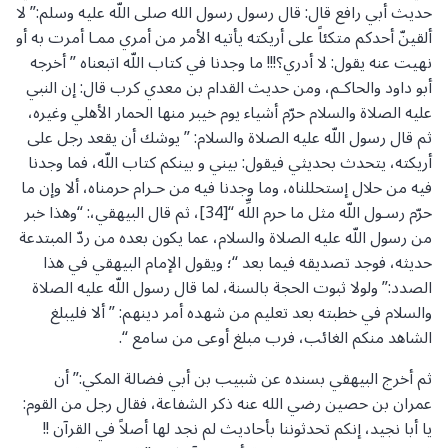
حديث أبي رافع قال: قال رسول رسول الله صلى اللّه عليه وسلم:” لا
ألقينّ أحدكم متكئاً على أريكته يأتيه الأمر من أمري ممـا أمرت به أو
نهيت عنه يقول: لا أدري؟!!! ما وجدنا في كتاب اللّه اتبعناه ” أخرجه
أبو داود والحاكـم، ومن حديث القدام بن معدي كرب قال: إن النبي
عليه الصلاة والسلام حرّم أشياء يوم خيبر منها الحمار الأهلي وغيره،
ثم قال رسول اللّه عليه الصلاة والسلام: ” يوشك أن يقعد رجل على
أريكته، يتحدث بحديثي فيقول: بيني و بينكم كتاب اللّه، فما وجدنا
فيه من حلال إستحللناه، وما وجدنا فيه من حـرام حرمناه، ألا وإن ما
حرّم رسـول اللّه مثل ما حرم اللِّه “[34]، ثم قال البيهقي،: “وهذا خبر
من رسول اللّه عليه الصلاة والسلام، عما يكون بعده من ردّ المبتدعة
حديثه، فوجد تصديقه فيما بعد “؛ ويقول الإمام البيهقي في هذا
الصدد:” ولولا ثبوت الحجة بالسنة، لما قال رسول اللّه عليه الصلاة
والسلام في خطبته بعد تعليم من شهده أمر دينهم: ” ألا فليبلغ
الشاهد منكم الغائب، فرب مبلغ أوعى من سامع “.
ثم أخرج البيهقي بسنده عن شبيب بن أبي فضالة المكي:” أن
عمران بن حصين رضي الله عنه ذكر الشفاعة، فقال رجل من القوم:
يا أبا نجيد، إنكم تحدثوننا بأحاديث لم نجد لها أصلاً في القرآن !!