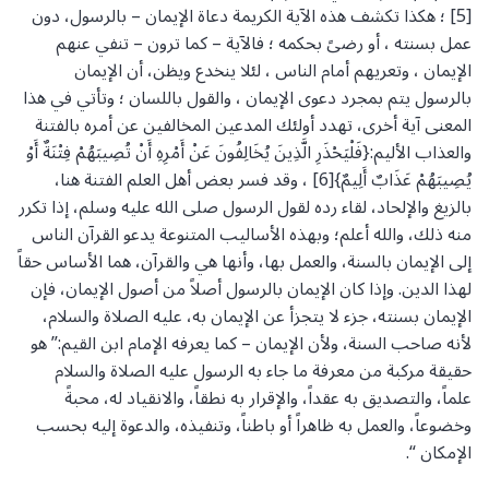
[5] ؛ هكذا تكشف هذه الآية الكريمة دعاة الإيمان – بالرسول، دون
عمل بسنته ، أو رضىً بحكمه ؛ فالآية – كما ترون – تنفي عنهم
الإيمان ، وتعريهم أمام الناس ، لئلا ينخدع ويظن، أن الإيمان
بالرسول يتم بمجرد دعوى الإيمان ، والقول باللسان ؛ وتأتي في هذا
المعنى آية أخرى، تهدد أولئك المدعين المخالفين عن أمره بالفتنة
والعذاب الأليم:{فَلْيَحْذَرِ الَّذِينَ يُخَالِفُونَ عَنْ أَمْرِهِ أَنْ تُصِيبَهُمْ فِتْنَةٌ أَوْ
يُصِيبَهُمْ عَذَابٌ أَلِيمٌ}[6] ، وقد فسر بعض أهل العلم الفتنة هنا،
بالزيغ والإلحاد، لقاء رده لقول الرسول صلى الله عليه وسلم، إذا تكرر
منه ذلك، والله أعلم؛ وبهذه الأساليب المتنوعة يدعو القرآن الناس
إلى الإيمان بالسنة، والعمل بها، وأنها هي والقرآن، هما الأساس حقاً
لهذا الدين. وإذا كان الإيمان بالرسول أصلاً من أصول الإيمان، فإن
الإيمان بسنته، جزء لا يتجزأ عن الإيمان به، عليه الصلاة والسلام،
لأنه صاحب السنة، ولأن الإيمان – كما يعرفه الإمام ابن القيم:” هو
حقيقة مركبة من معرفة ما جاء به الرسول عليه الصلاة والسلام
علماً، والتصديق به عقداً، والإقرار به نطقاً، والانقياد له، محبةً
وخضوعاً، والعمل به ظاهراً أو باطناً، وتنفيذه، والدعوة إليه بحسب
الإمكان “.