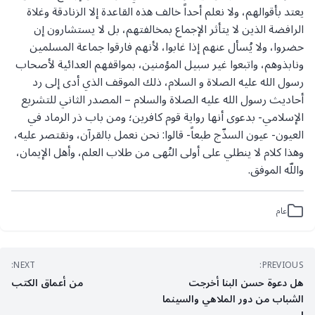
يعتد بأقوالهم، ولا نعلم أحداً خالف هذه القاعدة إلا الزنادقة وغلاة
الرافضة الذين لا يتأثر الإجماع بمخالفتهم، بل لا يستشارون إن
حضروا، ولا يُسأل عنهم إذا غابوا، لأنهم فارقوا جماعة المسلمين
ونابذوهم، واتبعوا غير سبيل المؤمنين، بمواقفهم العدائية لأصحاب
رسول الله عليه الصلاة و السلام، ذلك الموقف الذي أدى إلى رد
أحاديث رسول الله عليه الصلاة والسلام – المصدر الثاني للتشريع
الإسلامي- بدعوى أنها رواية قوم كافرين؛ ومن باب ذر الرماد في
العيون- عيون السذّج طبعاً- قالوا: نحن نعمل بالقرآن، ونقتصر عليه،
وهذا كلام لا ينطلي على أولى النُهى من طلاب العلم، وأهل الإيمان،
واللّه الموفق.
عام
تصفّح
NEXT:
PREVIOUS:
هل دعوة حسن البنا أخرجت
من أعماق الكتب
المقالات
الشباب من دور الملاهي والسينما