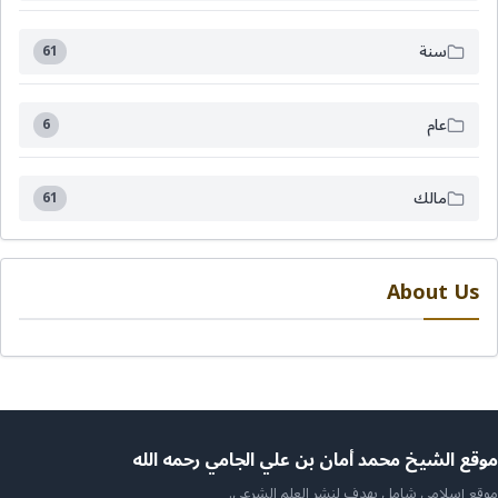
سنة
61
عام
6
مالك
61
About Us
ن
موقع الشيخ محمد أمان بن علي الجامي رحمه الله
موقع إسلامي شامل يهدف لنشر العلم الشرعي.