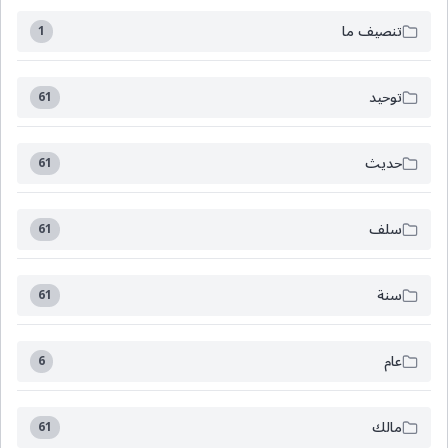
تنصيف ما
1
توحيد
61
حديث
61
سلف
61
سنة
61
عام
6
مالك
61