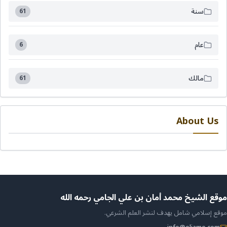
سنة
61
عام
6
مالك
61
About Us
ن
موقع الشيخ محمد أمان بن علي الجامي رحمه الله
موقع إسلامي شامل يهدف لنشر العلم الشرعي.
لموقع