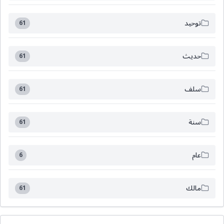
توحيد
61
حديث
61
سلف
61
سنة
61
عام
6
مالك
61