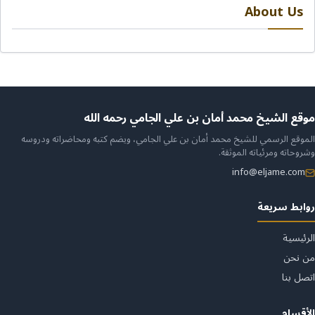
About Us
ن
موقع الشيخ محمد أمان بن علي الجامي رحمه الله
الموقع الرسمي للشيخ محمد أمان بن علي الجامي، ويضم كتبه ومحاضراته ودروسه
لموقع
وشروحاته ومرئياته الموثقة.
info@eljame.com
روابط سريعة
الرئيسية
من نحن
اتصل بنا
الأقسام