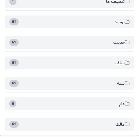
تنصيف ما
1
توحيد
61
حديث
61
سلف
61
سنة
61
عام
6
مالك
61