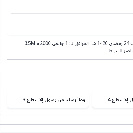
الشفاعة و أنواعها 1 فضيلة الشيخ محمد أمان بن علي الجامي السبت 24 رمضان 1420 هـ الموافق لـ : 1 جانفي 2000 م 3.5M
إلا ليطاع 4
وما أرسلنا من رسول إلا ليطاع 3