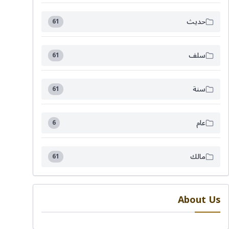
حديث
61
سلف
61
سنة
61
عام
6
مالك
61
About Us