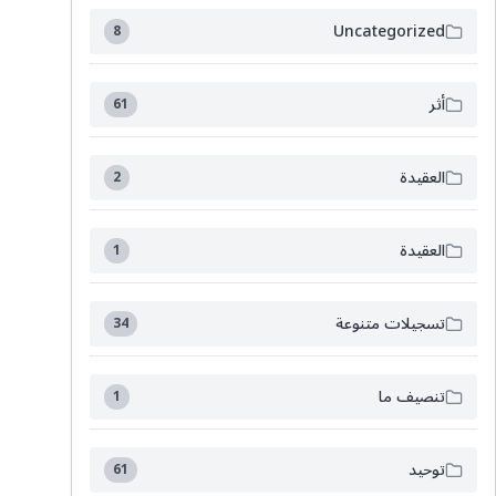
Uncategorized
8
أثر
61
العقيدة
2
العقيدة
1
تسجيلات متنوعة
34
تنصيف ما
1
توحيد
61