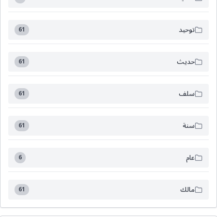
توحيد
61
حديث
61
سلف
61
سنة
61
عام
6
مالك
61