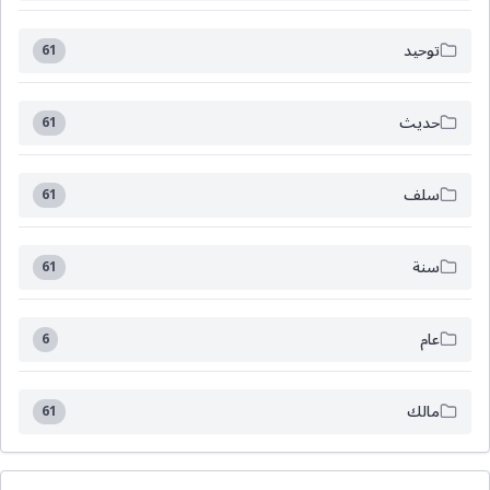
توحيد
61
حديث
61
سلف
61
سنة
61
عام
6
مالك
61