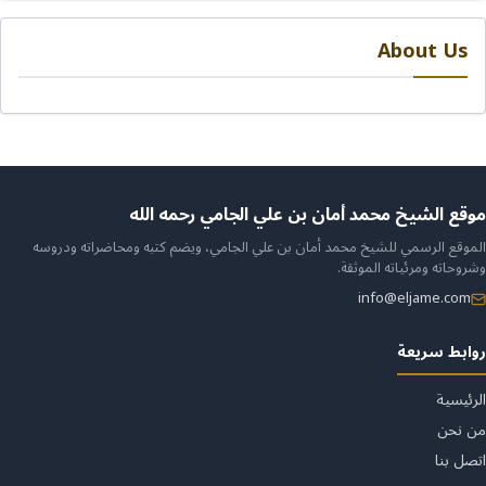
About Us
ن
موقع الشيخ محمد أمان بن علي الجامي رحمه الله
الموقع الرسمي للشيخ محمد أمان بن علي الجامي، ويضم كتبه ومحاضراته ودروسه
لموقع
وشروحاته ومرئياته الموثقة.
info@eljame.com
روابط سريعة
الرئيسية
من نحن
اتصل بنا