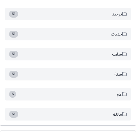
توحيد
61
حديث
61
سلف
61
سنة
61
عام
6
مالك
61